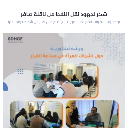
شكر لجهود نقل النفط من ناقلة صافر
تودُّ مؤسسة بنات الحديدة التنموية الإجتماعية أن تعبر عن شكرها وامتنانها