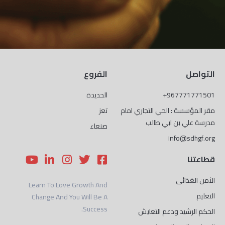
التواصل
الفروع
967771771501+
الحديدة
مقر المؤسسة : الحي التجاري امام
تعز
مدرسة علي بن ابي طالب
صنعاء
info@sdhgf.org
Y
L
I
T
F
قطاعتنا
o
i
n
w
a
u
n
s
i
c
الأمن الغذائى
Learn To Love Growth And
t
k
t
t
e
التعليم
Change And You Will Be A
u
e
a
t
b
Success.
b
d
g
e
o
الحكم الرشيد ودعم التعايش