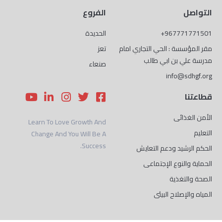
التواصل
الفروع
967771771501+
الحديدة
مقر المؤسسة : الحي التجاري امام
تعز
مدرسة علي بن ابي طالب
صنعاء
info@sdhgf.org
Y
L
I
T
F
قطاعتنا
o
i
n
w
a
u
n
s
i
c
الأمن الغذائى
Learn To Love Growth And
t
k
t
t
e
التعليم
Change And You Will Be A
u
e
a
t
b
Success.
b
d
g
e
o
الحكم الرشيد ودعم التعايش
e
i
r
r
o
الحماية والنوع الإجتماعى
n
a
k
الصحة والتغذية
-
m
-
i
s
المياه والإصلاح البيئى
n
q
u