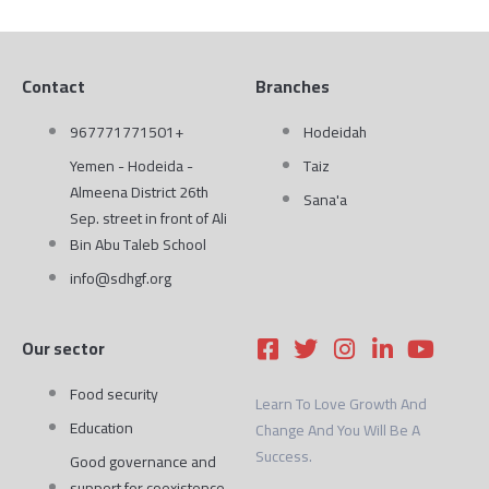
Contact
Branches
967771771501+
Hodeidah
Yemen - Hodeida -
Taiz
Almeena District 26th
Sana'a
Sep. street in front of Ali
Bin Abu Taleb School
info@sdhgf.org
F
T
I
L
Y
Our sector
a
w
n
i
o
c
i
s
n
u
Food security
Learn To Love Growth And
e
t
t
k
t
Education
Change And You Will Be A
b
t
a
e
u
Success.
o
e
g
d
b
Good governance and
support for coexistence