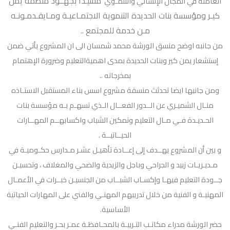
مشيـدا بجهــود منظمة يمن
العاملة في المجال الإنساني والتنمـوي
كيـر ومؤسسة بنات الحديدة التنموية الاجتمـاعيـة ومـايقـدمـونـه
مـن خدمة للمجتمع ..
من جانبه اوضح منسق الورشة محمد شمسان الى ان المشروع يأتي ضمن
إستشعار يمن كير وبنات الحديدة بمدى اهميةالتعليم وضرورة الإهتمام
بمخرجاته ..
ومن جانبها ايضا تحدثث منسقة مشروع اسس بناء المستقبل الاستـاذه
منـال الشميـري عن الــدور الفعــال الـذي تسهـم بـه مؤسسة بنات
الحـديـدة فـي مـال التعليم وتمكين الشباب واكسابهــم المهــارات
الحيــاتيــة .
و بين أن المشروع يهــدف إلى إعــادة تأهيـل عشـر مـدارس حكـوميـة في
مـديـريـات زبيد و الجراحي وباجل والزيدية والضحي والمغلاف ، وتحسيـن
جــودة التعليم فيهـا وإكسـاب الشبــاب من الجنسيـن خبــرات في الأعمـال
المهنيـة و الفنية من خلال تدريبهم المهنـي والفني على المهارات الحياتية
الأساسية.
حضر الورشة مدراء مكاتـب التـربيـة بالمحـافظـة عمـر بحـر والتعليم الفنـي