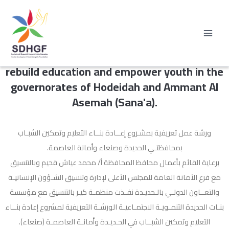
تخطي
إلى
المحتوى
An introductory workshop on the project to
rebuild education and empower youth in the
governorates of Hodeidah and Ammant Al
Asemah (Sana'a).
ورشة عمل تعريفية بمشـروع إعــادة بنــاء التعليم وتمكين الشبـاب
بمحافظتـي الحديدة وصنعاء وأمانة العاصمة.
برعاية القائم بأعمال محافظ المحافظة أ/ محمد عياش قحيم وبالتنسيق
مع فرع الأمانة العامة للمجلس الأعلى لإدارة وتنسيق الشـؤون الإنسانيـة
والتعــاون الدولـي بالـحديـدة نفـذت منظمـة كيـر بالتنسيق مع مؤسسة
بنـات الحديدة التنمـويـة الاجتمـاعيـة الورشـة التعريفية لمشروع إعادة بنــاء
التعليم وتمكين الشبــاب في الحـديـدة وأمانـة العاصمـة (صنعاء).