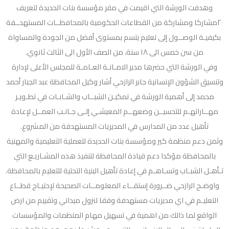
وهدفت الورشة التي اقيمت في مقر مؤسسة بنات الحديدة لتعريف
٢٠مشاركا ومشاركة من القطاعات الحكومية بالمحافظــات المستهدــفة
بكيفيـة الوصــول إلى تعليم يتسم بمستوى أفضل من الجودة والمساواة
من سن خمس الى ١٨ سنة، من الصف الأول الى الثالث ثانوي.
وفي الورشة التي حضرها مدير الامـانـة العـامـة للمجلس الأعلى لإدارة
وتنسيق الشؤون الإنسانية جابر الرازحي أشار وكيل المحافظة عبد الجبار أحمد
محمد إلى أهمية الورشة في تمكيـن الشبــاب والشـابـات في تطـويـر
مهــاراتهـم للتحسيــن وضعهــم المعيشـي إلـى جـانـب العمــل لإعادة
تأهيل عدد من المدارس في المديريات المستهدفة من المشروع.
وثمن دعم منظمة كير ومؤسسة بنات الحديدة للعملية التعليمية والمهنية
بالمحافظة مؤكدا دعم قيادة المحافظة لتنفيذ هذه المشـاريـع التي
تـأهـل الشبـاب وتسـاهـم في إعادة تأهيل البنية التحتية للتعليم بالمحافظة.
واوضـح الرازحي ضــرورة إستقــاء المعلومــات الصحيحة لإحتيـاج قطــاع
التعليـم في اي مديريات مستهدفة وفقا لنزول ميداني وتقييم من ارض
الواقع لما ذالك من اهمية في تسهيل مهام المنظمات والمؤسسات