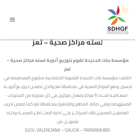
خطي
لى
لمحتوى
مؤسسة بنات الحديدة تقوم بتوزيع أدوية
لسته مراكز صحية – تعز
مؤسسة بنات الحديدة تقوم بتوزيع أدوية لسته مراكز صحية –
تعز
اختتمت مؤسسة بنات الحديدة التنموية الاجتماعية مشروع المساهمة في
تحسين وضع المراكز الصحية في محافظة تعز والذي تضمـن تـوزيــع أدويــة
اسعـافيـه لعــدد 6 مراكز بمعدل مركزين في كل مديرية من المديريات
المستهدفة وهي صالة، المظفر والقاهرة بمحافظة تعز كما تضمن تدريب
العامليـن الصحييـن بتلك المـراكــز علـى ادارة المخــاطــر الصحيــة وذلـك
بتمويــل من
(GOV. VALENCIANA – GALICIA – FARMAMUNDI