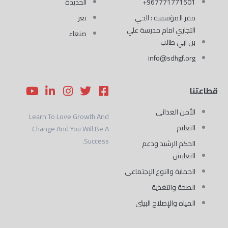
967771771501+
الحديدة
مقر المؤسسة : الحي
تعز
التجاري امام مدرسة علي
صنعاء
بن ابي طالب
info@sdhgf.org
Y
L
I
T
F
قطاعتنا
o
i
n
w
a
u
n
s
i
c
الأمن الغذائى
Learn To Love Growth And
t
k
t
t
e
التعليم
Change And You Will Be A
u
e
a
t
b
Success.
b
d
g
e
o
الحكم الرشيد ودعم
e
i
r
r
o
التعايش
n
a
k
الحماية والنوع الإجتماعى
-
m
-
الصحة والتغذية
s
i
n
q
المياه والإصلاح البيئى
u
a