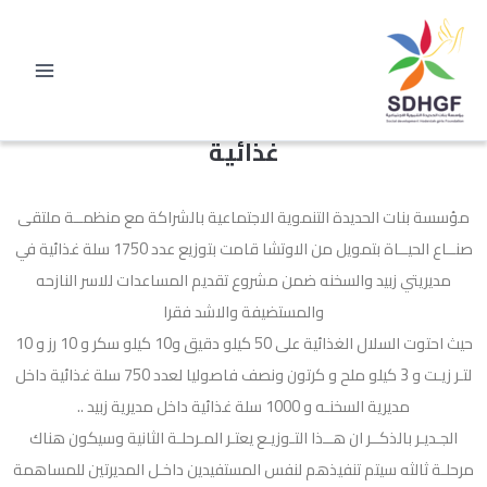
خطي
لى
لمحتوى
تنفيذ المرحلة الثانية من توزيع 1750 سلة
غذائية
مؤسسة بنات الحديدة التنموية الاجتماعية بالشراكة مع منظمــة ملتقى
صنــاع الحيــاة بتمويل من الاوتشا قامت بتوزيع عدد 1750 سلة غذائية في
مديريتي زبيد والسخنه ضمن مشروع تقديم المساعدات للاسر النازحه
والمستضيفة والاشد فقرا
حيث احتوت السلال الغذائية على 50 كيلو دقيق و10 كيلو سكر و 10 رز و 10
لتـر زيـت و 3 كيلو ملح و كرتون ونصف فاصوليا لعدد 750 سلة غذائية داخل
مديرية السخنـه و 1000 سلة غذائية داخل مديرية زبيد ..
الجـديـر بالذكــر ان هــذا التـوزيـع يعتـر المـرحلـة الثانية وسيكون هناك
مرحلـة ثالثه سيتم تنفيذهم لنفس المستفيدين داخـل المديرتين للمساهمة