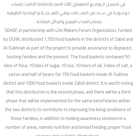
في تحسيـن الـوضــع المعيشي لتلك الاسر بالاضافة اقامت جلسات
تـوعـويـة في عــدد من المجــالات وهي التغــذيــة و الرضاعة الطبيعية
مصادر الغذاء السليم والبدائل المتاحة .
SDHGF, in partnership with Life Makers Forum Organization, funded
by OCHA, distributed 1,750 food baskets in the districts of Zabid and
Al-Sukhnah as part of the project to provide assistance to displaced ,
hosting families and the poorest. The food baskets contained 50
kilos of flour, 10 kilos of sugar, 10 rice, 10 liters of oil, 3 kilos of salt, a
carton and half of beans for 750 food baskets inside Al-Sukhna
district and 1000 food baskets inside Zabid district. It is worth noting
that this distribution is the second phase, and there will be a third
phase that will be implemented for the same beneficiaries within
the two districts to contribute to improving the living conditions of
those families, in addition to holding awareness sessions in a
number of areas, namely nutrition and breastfeeding, proper food
sources and available alternatives.