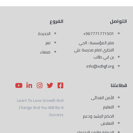
التواصل
الفروع
967771771501+
الحديدة
مقر المؤسسة : الحي
تعز
التجاري امام مدرسة علي
صنعاء
بن ابي طالب
info@sdhgf.org
Y
L
I
T
F
قطاعتنا
o
i
n
w
a
u
n
s
i
c
الأمن الغذائى
Learn To Love Growth And
t
k
t
t
e
التعليم
Change And You Will Be A
u
e
a
t
b
Success.
b
d
g
e
o
الحكم الرشيد ودعم
e
i
r
r
o
التعايش
n
a
k
الحماية والنوع الإجتماعى